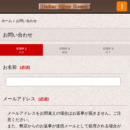
ホーム
>
お問い合わせ
お問い合わせ
STEP 1
STEP 2
STEP 3
入力
確認
完了
お名前
[
必須
]
メールアドレス
[
必須
]
メールアドレスをお間違えの場合はお返事が届きません。ご注
意ください。
また、弊店からのお返事が迷惑メールとして処理される場合が