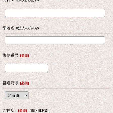
会社名
※法人の方のみ
部署名
※法人の方のみ
郵便番号
[
必須
]
都道府県
[
必須
]
ご住所1
(市区町村郡)
[
必須
]