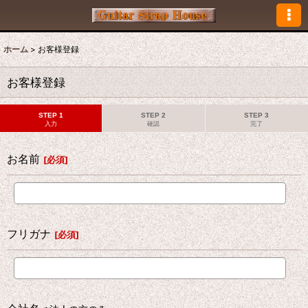
ホーム
>
お客様登録
お客様登録
STEP 1
STEP 2
STEP 3
入力
確認
完了
お名前
[
必須
]
フリガナ
[
必須
]