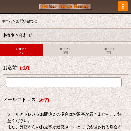
ホーム
>
お問い合わせ
お問い合わせ
STEP 1
STEP 2
STEP 3
入力
確認
完了
お名前
[
必須
]
メールアドレス
[
必須
]
メールアドレスをお間違えの場合はお返事が届きません。ご注
意ください。
また、弊店からのお返事が迷惑メールとして処理される場合が