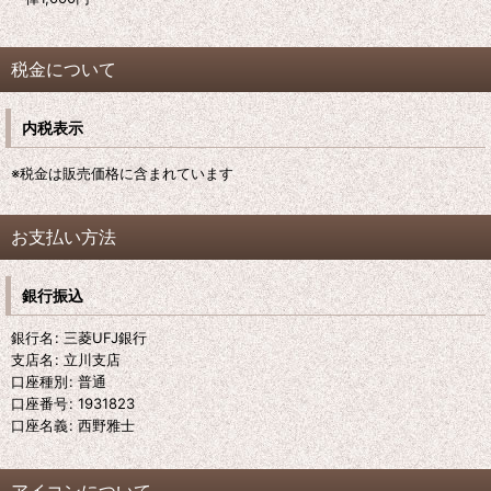
税金について
内税表示
※税金は販売価格に含まれています
お支払い方法
銀行振込
銀行名
:
三菱UFJ銀行
支店名
:
立川支店
口座種別
:
普通
口座番号
:
1931823
口座名義
:
西野雅士