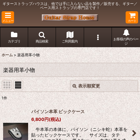
ギターストラップハウスは、他では手に入らない品を製作／販売する、ギター／
ベース用ストラップの専門店です！
メニュー
カート
お客様の声のペー
カテゴリ
商品検索
ご利用案内
ジ
ホーム
>
楽器用革小物
楽器用革小物
表示順変更
閉じる
1
件
表示数
:
パイソン本革 ピックケース
在庫あり
6,800
円
(税込)
牛本革の本体に、パイソン（ニシキ蛇）本革を
並び順
:
貼ったピックケースです。 サイズは、タテ