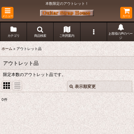
本数限定のアウトレット！
メニュー
カート
お客様の声のペー
カテゴリ
商品検索
ご利用案内
ジ
ホーム
>
アウトレット品
アウトレット品
限定本数のアウトレット品です。
表示順変更
閉じる
0
件
表示数
:
在庫あり
並び順
: