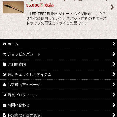
35,000
円
(税込)
・LED ZEPPELINのジミー・ペイジ氏が、１９７
０年代に使用していた、肩パット付きのギタース
トラップの再現にトライした品です。
ホーム
ショッピングカート
ご利用案内
最近チェックしたアイテム
お客様の声のページ
店長プロフィール
お問い合わせ
特定商取引法の表示