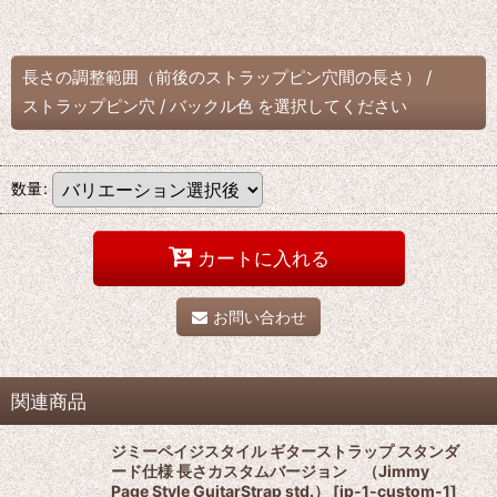
長さの調整範囲（前後のストラップピン穴間の長さ）
/
ストラップピン穴
/
バックル色
を選択してください
数量
:
カートに入れる
お問い合わせ
関連商品
ジミーペイジスタイル ギターストラップ スタンダ
ード仕様 長さカスタムバージョン （Jimmy
Page Style GuitarStrap std.）
[
jp-1-custom-1
]