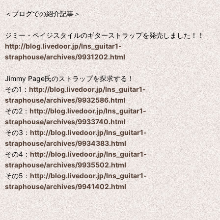
＜ブログでの紹介記事＞
ジミー・ペイジスタイルのギターストラップを発売しました！！
http://blog.livedoor.jp/lns_guitar1-
straphouse/archives/9931202.html
Jimmy Page氏のストラップを探求する！
その1：
http://blog.livedoor.jp/lns_guitar1-
straphouse/archives/9932586.html
その2：
http://blog.livedoor.jp/lns_guitar1-
straphouse/archives/9933740.html
その3：
http://blog.livedoor.jp/lns_guitar1-
straphouse/archives/9934383.html
その4：
http://blog.livedoor.jp/lns_guitar1-
straphouse/archives/9935502.html
その5：
http://blog.livedoor.jp/lns_guitar1-
straphouse/archives/9941402.html