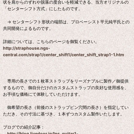
状を肩からのずれや脱落の度合いを軽減できる、当方オリジナルの
「センターシフト方式」にしたものです。
→ センターシフト形状の端部は、プロベーシスト平元純平氏との
共同開発によるものです。
詳細については、こちらのページを御覧ください。
http://straphouse.ngs-
central.com/strap1/center_shift1/center_shift_strap1-1.htm
専用の長さでの１枚革ストラップをリーズナブルに製作／御提供
するもので、御自分だけのカスタムストラップの良好な使用感を、
お手頃な価格にて体験していただけます。
御希望の長さ（前後のストラップピン穴間の長さ）を指定してい
ただき、その寸法に基づき、１本ずつカスタム製作いたします。
ブログでの紹介記事：
http://blog.livedoor.jp/lns_guitar1-