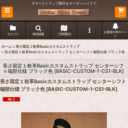
ギターストラップ製作をオーダーメイドで
メニュー
カート
お客様の声のペー
カテゴリ
商品検索
ご利用案内
ジ
ホーム
>
長さ固定１枚革Basicカスタムストラップ
>
長さ固定１枚革Basicカスタムストラップ センターシフト端部仕様 ブラック色
長さ固定１枚革Basicカスタムストラップ センターシフ
ト端部仕様 ブラック色
[
BASIC-CUSTOM-1-CS1-BLK
]
長さ固定１枚革Basicカスタムストラップ センターシフト
端部仕様 ブラック色
[
BASIC-CUSTOM-1-CS1-BLK
]