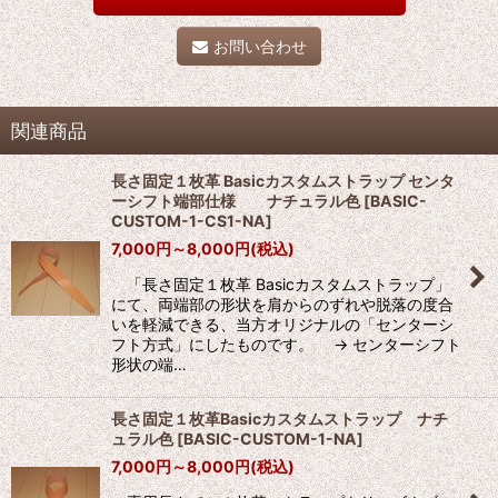
お問い合わせ
関連商品
長さ固定１枚革 Basicカスタムストラップ センタ
ーシフト端部仕様 ナチュラル色
[
BASIC-
CUSTOM-1-CS1-NA
]
7,000
円
～8,000
円
(税込)
「長さ固定１枚革 Basicカスタムストラップ」
にて、両端部の形状を肩からのずれや脱落の度合
いを軽減できる、当方オリジナルの「センターシ
フト方式」にしたものです。 → センターシフト
形状の端…
長さ固定１枚革Basicカスタムストラップ ナチ
ュラル色
[
BASIC-CUSTOM-1-NA
]
7,000
円
～8,000
円
(税込)