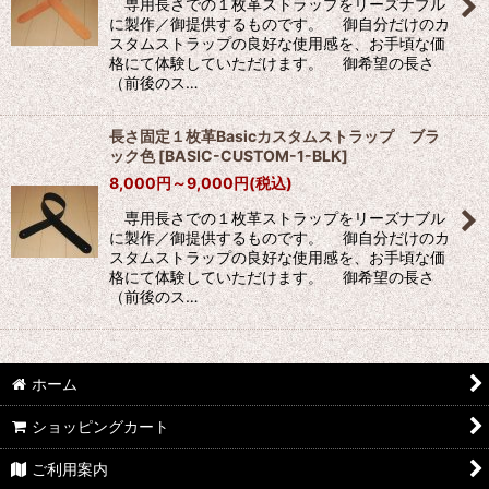
専用長さでの１枚革ストラップをリーズナブル
に製作／御提供するものです。 御自分だけのカ
スタムストラップの良好な使用感を、お手頃な価
格にて体験していただけます。 御希望の長さ
（前後のス…
長さ固定１枚革Basicカスタムストラップ ブラ
ック色
[
BASIC-CUSTOM-1-BLK
]
8,000
円
～9,000
円
(税込)
専用長さでの１枚革ストラップをリーズナブル
に製作／御提供するものです。 御自分だけのカ
スタムストラップの良好な使用感を、お手頃な価
格にて体験していただけます。 御希望の長さ
（前後のス…
ホーム
ショッピングカート
ご利用案内