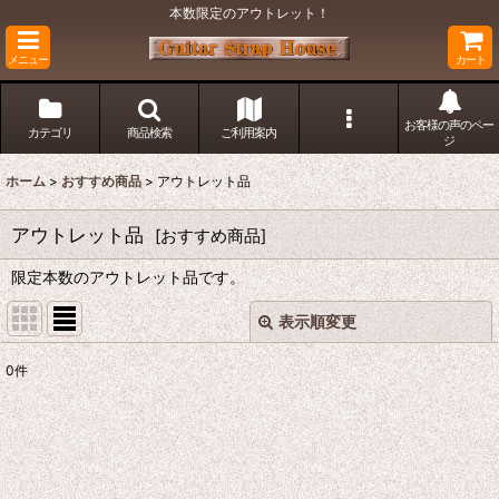
本数限定のアウトレット！
メニュー
カート
お客様の声のペー
カテゴリ
商品検索
ご利用案内
ジ
ホーム
>
おすすめ商品
>
アウトレット品
アウトレット品
[
おすすめ商品
]
限定本数のアウトレット品です。
表示順変更
閉じる
0
件
表示数
:
在庫あり
並び順
: