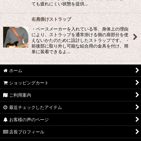
ても疲れにくい状態を提供…
絞り込む
右肩掛けストラップ
・ペースメーカーを入れている等、身体上の理由
により、ストラップを通常掛ける側の肩部分を使
えないかたのために設計したストラップです。 ・
前後部に取り外し可能な結合用の金具を付け、簡
単に装着できるよ…
ホーム
ショッピングカート
ご利用案内
最近チェックしたアイテム
お客様の声のページ
店長プロフィール