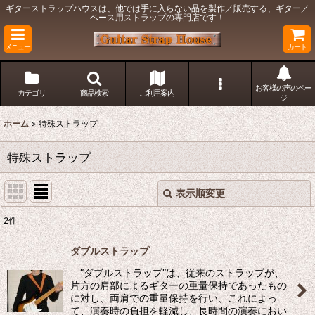
ギターストラップハウスは、他では手に入らない品を製作／販売する、ギター／
ベース用ストラップの専門店です！
メニュー
カート
お客様の声のペー
カテゴリ
商品検索
ご利用案内
ジ
ホーム
>
特殊ストラップ
特殊ストラップ
表示順変更
閉じる
2
件
表示数
:
ダブルストラップ
在庫あり
”ダブルストラップ”は、従来のストラップが、
片方の肩部によるギターの重量保持であったもの
並び順
:
に対し、両肩での重量保持を行い、これによっ
て、演奏時の負担を軽減し、長時間の演奏におい