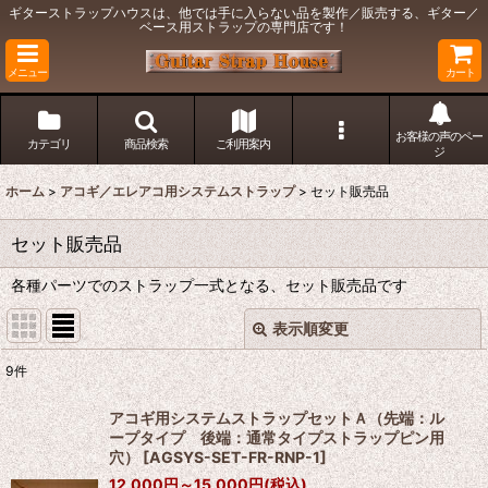
ギターストラップハウスは、他では手に入らない品を製作／販売する、ギター／
ベース用ストラップの専門店です！
メニュー
カート
お客様の声のペー
カテゴリ
商品検索
ご利用案内
ジ
ホーム
>
アコギ／エレアコ用システムストラップ
>
セット販売品
セット販売品
各種パーツでのストラップ一式となる、セット販売品です
表示順変更
閉じる
9
件
表示数
:
アコギ用システムストラップセットＡ（先端：ル
ープタイプ 後端：通常タイプストラップピン用
在庫あり
穴）
[
AGSYS-SET-FR-RNP-1
]
12,000
円
～15,000
円
(税込)