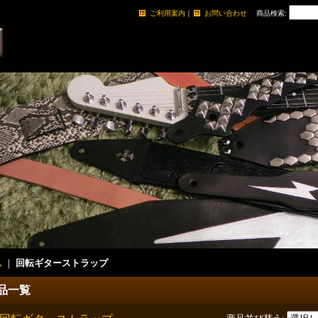
ご利用案内
｜
お問い合わせ
商品検索
:
ム
｜
回転ギターストラップ
品一覧