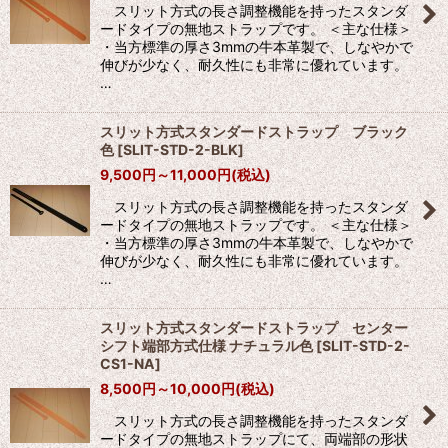
並び順
:
スリット方式の長さ調整機能を持ったスタンダ
ードタイプの無地ストラップです。 ＜主な仕様＞
・当方標準の厚さ3mmの牛本革製で、しなやかで
絞り込む
伸びが少なく、耐久性にも非常に優れています。
…
スリット方式スタンダードストラップ ブラック
色
[
SLIT-STD-2-BLK
]
9,500
円
～11,000
円
(税込)
スリット方式の長さ調整機能を持ったスタンダ
ードタイプの無地ストラップです。 ＜主な仕様＞
・当方標準の厚さ3mmの牛本革製で、しなやかで
伸びが少なく、耐久性にも非常に優れています。
…
スリット方式スタンダードストラップ センター
シフト端部方式仕様 ナチュラル色
[
SLIT-STD-2-
CS1-NA
]
8,500
円
～10,000
円
(税込)
スリット方式の長さ調整機能を持ったスタンダ
ードタイプの無地ストラップにて、両端部の形状