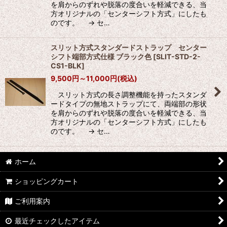
を肩からのずれや脱落の度合いを軽減できる、当
方オリジナルの「センターシフト方式」にしたも
のです。 → セ…
スリット方式スタンダードストラップ センター
シフト端部方式仕様 ブラック色
[
SLIT-STD-2-
CS1-BLK
]
9,500
円
～11,000
円
(税込)
スリット方式の長さ調整機能を持ったスタンダ
ードタイプの無地ストラップにて、両端部の形状
を肩からのずれや脱落の度合いを軽減できる、当
方オリジナルの「センターシフト方式」にしたも
のです。 → セ…
ホーム
ショッピングカート
ご利用案内
最近チェックしたアイテム