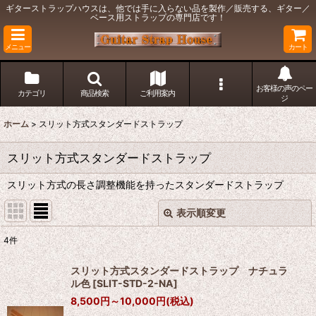
ギターストラップハウスは、他では手に入らない品を製作／販売する、ギター／
ベース用ストラップの専門店です！
メニュー
カート
お客様の声のペー
カテゴリ
商品検索
ご利用案内
ジ
ホーム
>
スリット方式スタンダードストラップ
スリット方式スタンダードストラップ
スリット方式の長さ調整機能を持ったスタンダードストラップ
表示順変更
閉じる
4
件
表示数
:
スリット方式スタンダードストラップ ナチュラ
ル色
[
SLIT-STD-2-NA
]
在庫あり
8,500
円
～10,000
円
(税込)