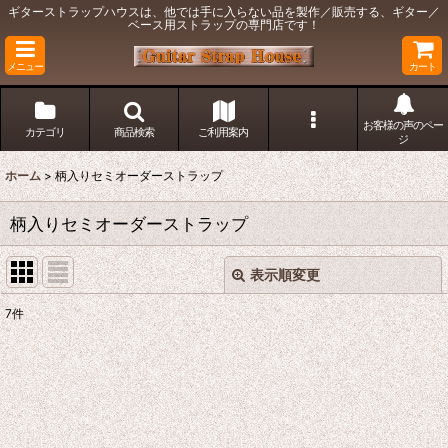
ギターストラップハウスは、他では手に入らない品を製作／販売する、ギター／
ベース用ストラップの専門店です！
メニュー
カート
お客様の声のペー
カテゴリ
商品検索
ご利用案内
ジ
ホーム
>
柄入りセミオーダーストラップ
柄入りセミオーダーストラップ
表示順変更
閉じる
7
件
表示数
:
在庫あり
並び順
: