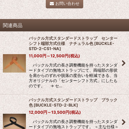
お問い合わせ
関連商品
バックル方式スタンダードストラップ センター
シフト端部方式仕様 ナチュラル色
[
BUCKLE-
STD-2-CS1-NA
]
11,000
円
～12,500
円
(税込)
バックル方式の長さ調整機能を持ったスタンダ
ードタイプの無地ストラップにて、両端部の形状
を肩からのずれや脱落の度合いを軽減できる、当
方オリジナルの「センターシフト方式」にしたも
のです。 → セ…
バックル方式スタンダードストラップ ブラック
色
[
BUCKLE-STD-2-BLK
]
12,000
円
～13,500
円
(税込)
バックル方式の長さ調整機能を持ったスタンダ
ードタイプの無地ストラップです。 ＜主な仕様＞