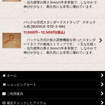
・当方標準の厚さ3mmの牛本革製で、しなやかで
伸びが少なく、耐久性にも非常に優れています。
…
バックル方式スタンダードストラップ ナチュラ
ル色
[
BUCKLE-STD-2-NA
]
11,000
円
～12,500
円
(税込)
バックル方式の長さ調整機能を持ったスタンダ
ードタイプの無地ストラップです。 ＜主な仕様＞
・当方標準の厚さ3mmの牛本革製で、しなやかで
伸びが少なく、耐久性にも非常に優れています。
…
ホーム
ショッピングカート
ご利用案内
最近チェックしたアイテム