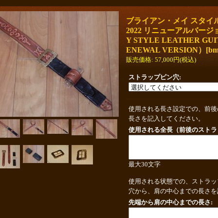
ブライアン・メイ スタイ
2022 リニューアルバージ
Y STYLE LEATHER GUIT
ENEWAL VERSION）
[
bm
販売価格
:
57,000円
(税込)
ストラップピン穴
:
使用される長さ設定での、前後
長さを記入してください。
使用される全長（前後のストラ
最大30文字
使用される状態での、ストラッ
穴から、肩の中心までの長さを
先端から肩の中心までの長さ
: