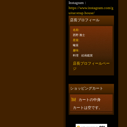
Instagram：
https://www.instagram.com/g
uitar.strap.house/
店長プロフィール
名前:
西野 雅士
星座:
蠍座
趣味:
料理 絵画鑑賞
店長プロフィールペー
ジ
ショッピングカート
カートの中身
カートは空です。