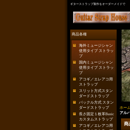
ギターストラップ製作をオーダーメイドで
商品各種
海外ミュージシャン
使用タイプ ストラッ
プ
国内ミュージシャン
使用タイプ ストラッ
プ
アコギ／エレアコ用
ストラップ
スリット方式スタン
ダードストラップ
バックル方式 スタン
ダードストラップ
ホー
アルバー
長さ固定１枚革Basic
カスタムストラップ
商
アコギ／エレアコ用