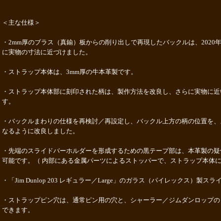
＜主な仕様＞
・2mm厚のブラス（真鍮）板からの削り出しで再現したバックルは、2020
に実物の寸法に近づけました。
・ストラップ本体は、3mm厚の牛本革製です。
・ストラップ本体部に刻印された柄は、製作方法を改良し、さらに実物に近
す。
・バックルまわりの仕様を再検討／再設定し、バックル上方の柄の位置を、
なるように改良しました。
・先端のスライドバーホルダーを形成するための黒テープ部は、本革製の疑
可能です。（ 内部にある金属パーツによるストッパーで、ストラップ本体
・「Jim Dunlop 203 レギュラー／Large」のガラス（パイレックス）製
・ストラップピン穴は、通常ピン用の穴と、シャーラー／ジムダンロップの
できます。