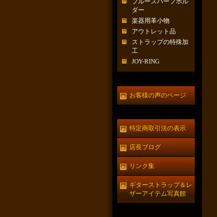
ブルースハープホル
ダー
楽器用革小物
アウトレット品
ストラップの特殊加
工
JOY-RING
お客様の声のページ
特定商取引法の表示
店長ブログ
リンク集
ギターストラップ＆レ
ザーアイテム写真館