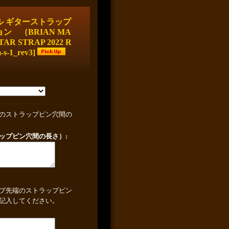
ル ギターストラップ
ョン （BRIAN MA
AR STRAP 2022 R
-s-1_rev3
]
のストラップピン穴間の
ップピン穴間の長さ）
:
プ先端のストラップピン
記入してください。