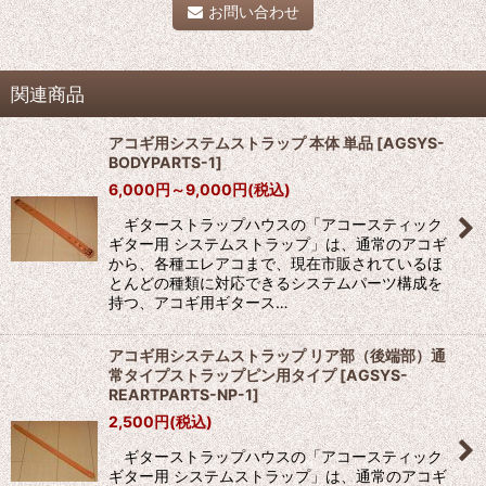
お問い合わせ
関連商品
アコギ用システムストラップ 本体 単品
[
AGSYS-
BODYPARTS-1
]
6,000
円
～9,000
円
(税込)
ギターストラップハウスの「アコースティック
ギター用 システムストラップ」は、通常のアコギ
から、各種エレアコまで、現在市販されているほ
とんどの種類に対応できるシステムパーツ構成を
持つ、アコギ用ギタース…
アコギ用システムストラップ リア部（後端部）通
常タイプストラップピン用タイプ
[
AGSYS-
REARTPARTS-NP-1
]
2,500
円
(税込)
ギターストラップハウスの「アコースティック
ギター用 システムストラップ」は、通常のアコギ