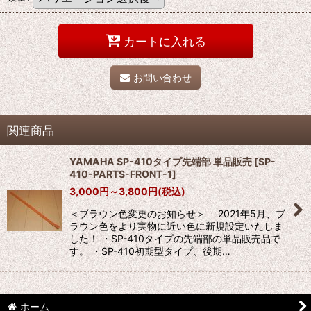
カートに入れる
お問い合わせ
関連商品
YAMAHA SP-410タイプ先端部 単品販売
[
SP-
410-PARTS-FRONT-1
]
3,000
円
～3,800
円
(税込)
＜ブラウン色変更のお知らせ＞ 2021年5月、ブ
ラウン色をより実物に近い色に新規設定いたしま
した！ ・SP-410タイプの先端部の単品販売品で
す。 ・SP-410初期型タイプ、後期…
ホーム