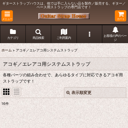
ギターストラップハウスは、他では手に入らない品を製作／販売する、ギター／
ベース用ストラップの専門店です！
メニュー
カート
お客様の声のペー
カテゴリ
商品検索
ご利用案内
ジ
ホーム
>
アコギ／エレアコ用システムストラップ
アコギ／エレアコ用システムストラップ
各種パーツの組み合わせで、あらゆるタイプに対応できるアコギ用
ストラップです！
表示順変更
閉じる
16
件
サブカテゴリ
:
表示数
: