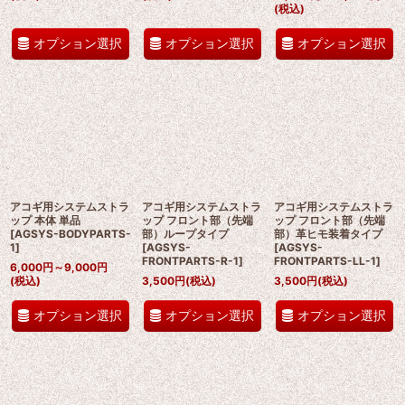
(税込)
オプション選択
オプション選択
オプション選択
アコギ用システムストラ
アコギ用システムストラ
アコギ用システムストラ
ップ 本体 単品
ップ フロント部（先端
ップ フロント部（先端
[
AGSYS-BODYPARTS-
部）ループタイプ
部）革ヒモ装着タイプ
1
]
[
AGSYS-
[
AGSYS-
FRONTPARTS-R-1
]
FRONTPARTS-LL-1
]
6,000
円
～9,000
円
(税込)
3,500
円
(税込)
3,500
円
(税込)
オプション選択
オプション選択
オプション選択